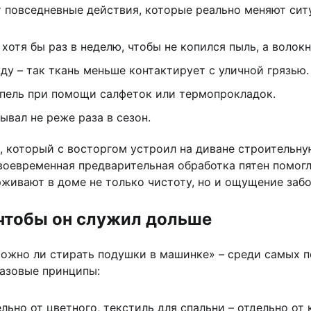
т повседневные действия, которые реально меняют сит
отя бы раз в неделю, чтобы не копился пыль, а волокн
ду – так ткань меньше контактирует с уличной грязью.
пель при помощи салфеток или термопрокладок.
ывал не реже раза в сезон.
, который с восторгом устроил на диване строительну
оевременная предварительная обработка пятен помогл
рживают в доме не только чистоту, но и ощущение забо
 чтобы он служил дольше
 «можно ли стирать подушки в машинке» – среди самых 
базовые принципы:
льно от цветного, текстиль для спальни – отдельно от