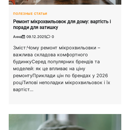
ПОЛЕЗНЫЕ СТАТЬИ
Ремонт мікрохвильовок для дому: вартість і
поради для затишку
Анна
09.12.2025
0
Зміст:Чому ремонт мікрохвильовки –
важлива складова комфортного
будинкуСеред популярних брендів та
моделей: як це впливає на ціну
ремонтуПриклади цін по брендах у 2026
роціТипові неполадки мікрохвильовок і їх
вартіст…