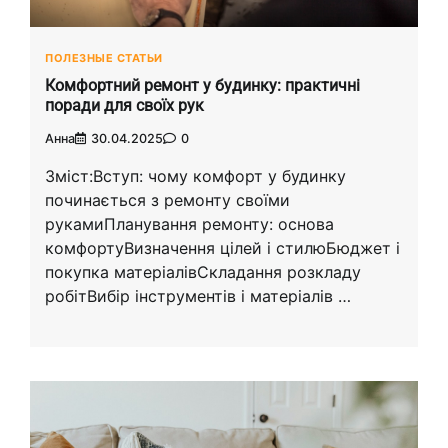
ПОЛЕЗНЫЕ СТАТЬИ
Комфортний ремонт у будинку: практичні
поради для своїх рук
Анна
30.04.2025
0
Зміст:Вступ: чому комфорт у будинку
починається з ремонту своїми
рукамиПланування ремонту: основа
комфортуВизначення цілей і стилюБюджет і
покупка матеріалівСкладання розкладу
робітВибір інструментів і матеріалів …