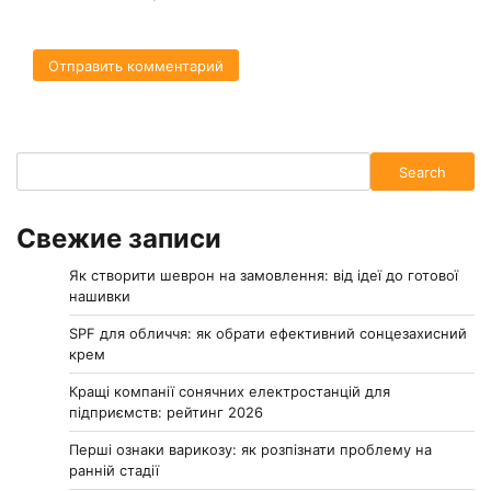
Search
Search
Свежие записи
Як створити шеврон на замовлення: від ідеї до готової
нашивки
SPF для обличчя: як обрати ефективний сонцезахисний
крем
Кращі компанії сонячних електростанцій для
підприємств: рейтинг 2026
Перші ознаки варикозу: як розпізнати проблему на
ранній стадії