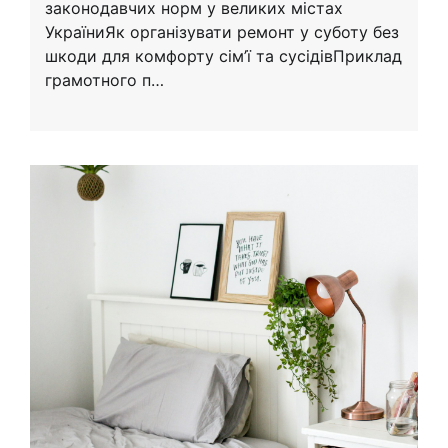
законодавчих норм у великих містах
УкраїниЯк організувати ремонт у суботу без
шкоди для комфорту сім’ї та сусідівПриклад
грамотного п…