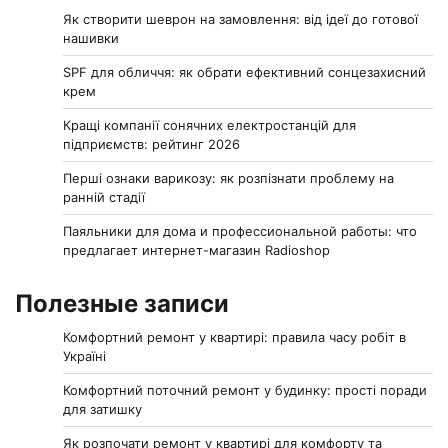
Як створити шеврон на замовлення: від ідеї до готової
нашивки
SPF для обличчя: як обрати ефективний сонцезахисний
крем
Кращі компанії сонячних електростанцій для
підприємств: рейтинг 2026
Перші ознаки варикозу: як розпізнати проблему на
ранній стадії
Паяльники для дома и профессиональной работы: что
предлагает интернет-магазин Radioshop
Полезные записи
Комфортний ремонт у квартирі: правила часу робіт в
Україні
Комфортний поточний ремонт у будинку: прості поради
для затишку
Як розпочати ремонт у квартирі для комфорту та