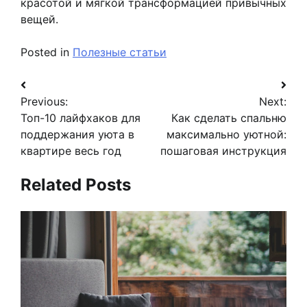
красотой и мягкой трансформацией привычных
вещей.
Posted in
Полезные статьи
Навигация
Previous:
Next:
по
Топ-10 лайфхаков для
Как сделать спальню
записям
поддержания уюта в
максимально уютной:
квартире весь год
пошаговая инструкция
Related Posts