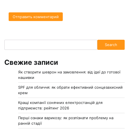
Search
Search
Свежие записи
Як створити шеврон на замовлення: від ідеї до готової
нашивки
SPF для обличчя: як обрати ефективний сонцезахисний
крем
Кращі компанії сонячних електростанцій для
підприємств: рейтинг 2026
Перші ознаки варикозу: як розпізнати проблему на
ранній стадії