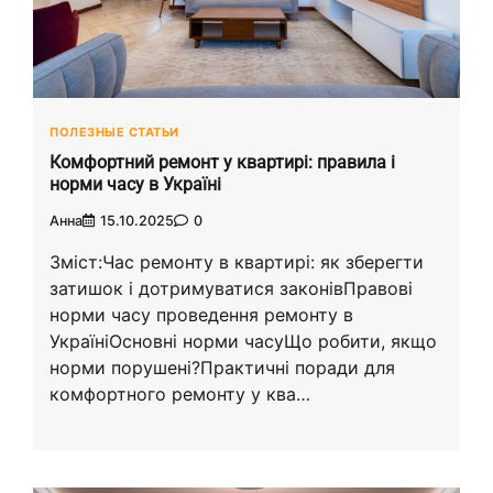
ПОЛЕЗНЫЕ СТАТЬИ
Комфортний ремонт у квартирі: правила і
норми часу в Україні
Анна
15.10.2025
0
Зміст:Час ремонту в квартирі: як зберегти
затишок і дотримуватися законівПравові
норми часу проведення ремонту в
УкраїніОсновні норми часуЩо робити, якщо
норми порушені?Практичні поради для
комфортного ремонту у ква…