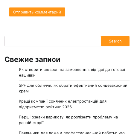
Search
Search
Свежие записи
Як створити шеврон на замовлення: від ідеї до готової
нашивки
SPF для обличчя: як обрати ефективний сонцезахисний
крем
Кращі компанії сонячних електростанцій для
підприємств: рейтинг 2026
Перші ознаки варикозу: як розпізнати проблему на
ранній стадії
Паяльники для дома и профессиональной работы: что