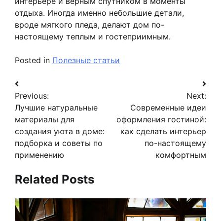
интерьере и верным спутником в моменты
отдыха. Иногда именно небольшие детали,
вроде мягкого пледа, делают дом по-
настоящему теплым и гостеприимным.
Posted in
Полезные статьи
Навигация
Previous:
Next:
по
Лучшие натуральные
Современные идеи
записям
материалы для
оформления гостиной:
создания уюта в доме:
как сделать интерьер
подборка и советы по
по-настоящему
применению
комфортным
Related Posts