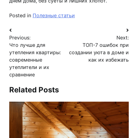
днём дома, без суеты и лишних хлопот.
Posted in
Полезные статьи
Навигация
Previous:
Next:
по
Что лучше для
ТОП-7 ошибок при
записям
утепления квартиры:
создании уюта в доме и
современные
как их избежать
утеплители и их
сравнение
Related Posts