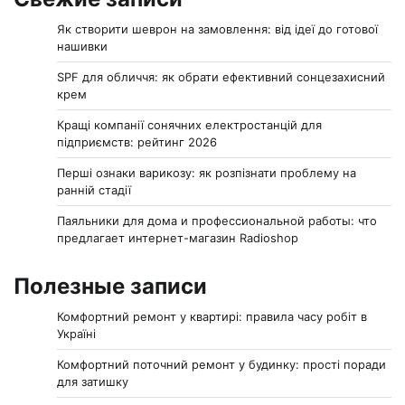
Як створити шеврон на замовлення: від ідеї до готової
нашивки
SPF для обличчя: як обрати ефективний сонцезахисний
крем
Кращі компанії сонячних електростанцій для
підприємств: рейтинг 2026
Перші ознаки варикозу: як розпізнати проблему на
ранній стадії
Паяльники для дома и профессиональной работы: что
предлагает интернет-магазин Radioshop
Полезные записи
Комфортний ремонт у квартирі: правила часу робіт в
Україні
Комфортний поточний ремонт у будинку: прості поради
для затишку