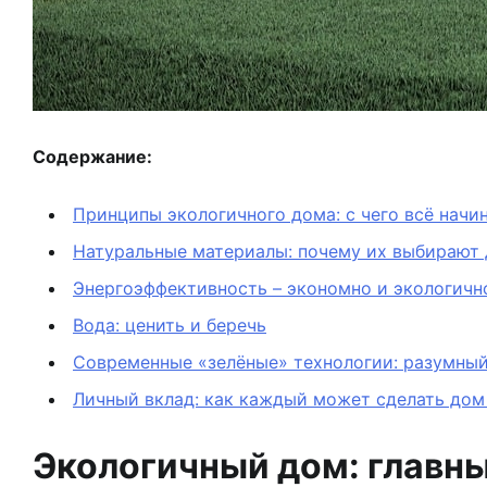
Содержание:
Принципы экологичного дома: с чего всё начи
Натуральные материалы: почему их выбирают 
Энергоэффективность – экономно и экологичн
Вода: ценить и беречь
Современные «зелёные» технологии: разумны
Личный вклад: как каждый может сделать дом
Экологичный дом: главн