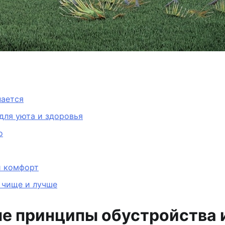
нается
для уюта и здоровья
о
й комфорт
 чище и лучше
ые принципы обустройства