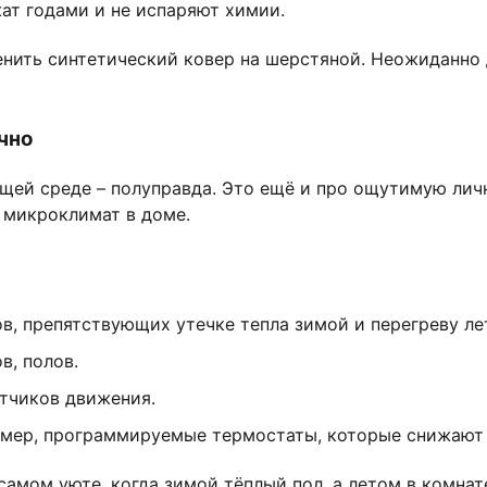
ат годами и не испаряют химии.
ить синтетический ковер на шерстяной. Неожиданно д
чно
ющей среде – полуправда. Это ещё и про ощутимую ли
й микроклимат в доме.
в, препятствующих утечке тепла зимой и перегреву ле
в, полов.
тчиков движения.
мер, программируемые термостаты, которые снижают т
 самом уюте, когда зимой тёплый пол, а летом в комна