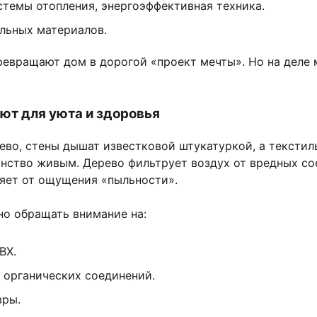
стемы отопления, энергоэффективная техника.
альных материалов.
превращают дом в дорогой «проект мечты». Но на деле 
ют для уюта и здоровья
рево, стены дышат известковой штукатуркой, а текстиль
ство живым. Дерево фильтрует воздух от вредных соед
ляет от ощущения «пыльности».
но обращать внимание на:
ВХ.
 органических соединений.
вры.