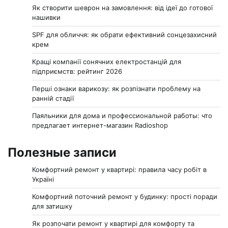
Як створити шеврон на замовлення: від ідеї до готової
нашивки
SPF для обличчя: як обрати ефективний сонцезахисний
крем
Кращі компанії сонячних електростанцій для
підприємств: рейтинг 2026
Перші ознаки варикозу: як розпізнати проблему на
ранній стадії
Паяльники для дома и профессиональной работы: что
предлагает интернет-магазин Radioshop
Полезные записи
Комфортний ремонт у квартирі: правила часу робіт в
Україні
Комфортний поточний ремонт у будинку: прості поради
для затишку
Як розпочати ремонт у квартирі для комфорту та