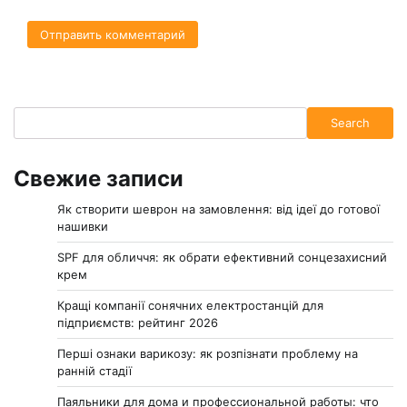
Search
Search
Свежие записи
Як створити шеврон на замовлення: від ідеї до готової
нашивки
SPF для обличчя: як обрати ефективний сонцезахисний
крем
Кращі компанії сонячних електростанцій для
підприємств: рейтинг 2026
Перші ознаки варикозу: як розпізнати проблему на
ранній стадії
Паяльники для дома и профессиональной работы: что