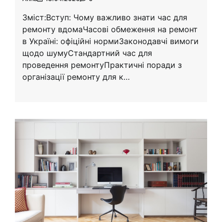
Зміст:Вступ: Чому важливо знати час для
ремонту вдомаЧасові обмеження на ремонт
в Україні: офіційні нормиЗаконодавчі вимоги
щодо шумуСтандартний час для
проведення ремонтуПрактичні поради з
організації ремонту для к…