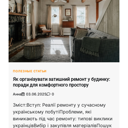
ПОЛЕЗНЫЕ СТАТЬИ
Як організувати затишний ремонт у будинку:
поради для комфортного простору
Анна
03.06.2025
0
Зміст:Вступ: Реалії ремонту у сучасному
українському побутіПроблеми, які
виникають під час ремонту: типові виклики
українцівВибір і закупівля матеріалівПошук